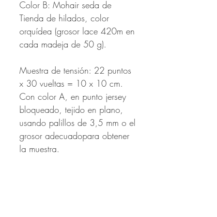
Color B: Mohair seda de
Tienda de hilados, color
orquídea (grosor lace 420m en
cada madeja de 50 g).
Muestra de tensión: 22 puntos
x 30 vueltas = 10 x 10 cm.
Con color A, en punto jersey
bloqueado, tejido en plano,
usando palillos de 3,5 mm o el
grosor adecuadopara obtener
la muestra.
Metraje utilizado aproximado:
Color A: 390 m.
Color B: 410 m.