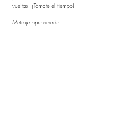
vueltas. ¡Tómate el tiempo!
Metraje aproximado
(recopilado en el proceso de
testeo):
CP: 1000 (1050, 1100,
1150, 1200) (1300, 1350,
1400, 1450, 1470) (1500,
1600, 1700, 1800, 1850)
m.
CC: 250 (250, 250, 270,
270) (270, 300, 300, 300,
400) (400, 400, 400, 400,
400) m.