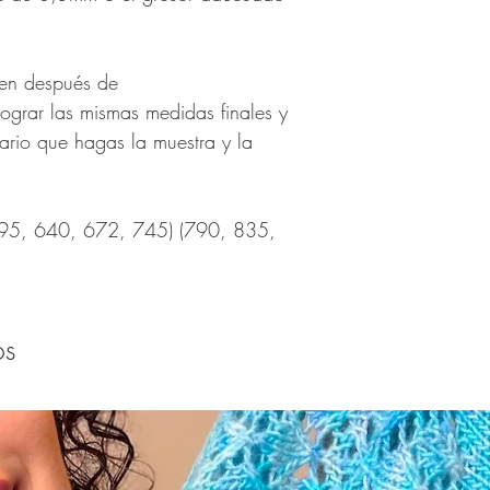
nen después de
lograr las mismas medidas finales y
sario que hagas la muestra y la
595, 640, 672, 745) (790, 835,
os