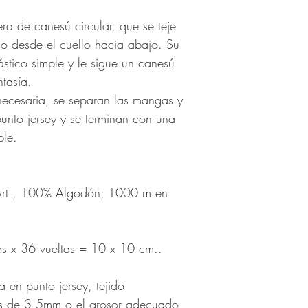
ra de canesú circular, que se teje
o desde el cuello hacia abajo. Su
ástico simple y le sigue un canesú
ntasía.
necesaria, se separan las mangas y
punto jersey y se terminan con una
ple.
Art , 100% Algodón; 1000 m en
os x 36 vueltas = 10 x 10 cm..
 en punto jersey, tejido
los de 3,5mm o el grosor adecuado