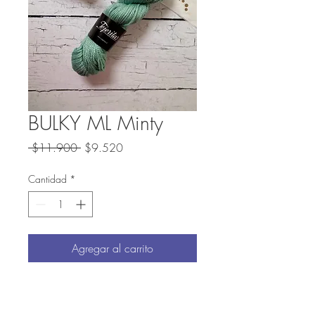
BULKY ML Minty
Precio
Precio de oferta
 $11.900 
$9.520
Cantidad
*
Agregar al carrito