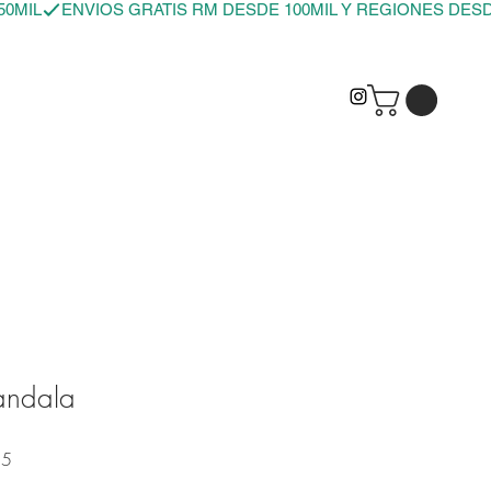
andala
Precio de oferta
55