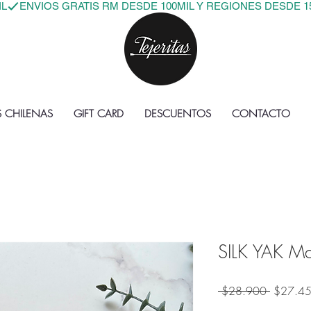
IL
S CHILENAS
GIFT CARD
DESCUENTOS
CONTACTO
SILK YAK M
Precio
 $28.900 
$27.4