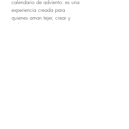
calendario de adviento: es una
experiencia creada para
quienes aman tejer, crear y
disfrutar de materiales
exclusivos. Cada paquete
guarda una nueva inspiración,
una combinación de colores y
texturas que evocan la belleza
de un jardín floreciendo poco
a poco durante la temporada
navideña.
Oferta de Lanzamiento
🌷
Reserva tu calendario antes del
3 de julio
y accede al
precio
contado pagando en hasta 5