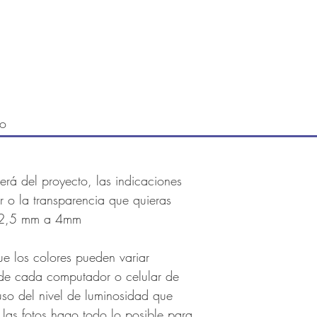
no
erá del proyecto, las indicaciones
r o la transparencia que quieras
ox 2,5 mm a 4mm
ue los colores pueden variar
de cada computador o celular de
uso del nivel de luminosidad que
 las fotos hago todo lo posible para