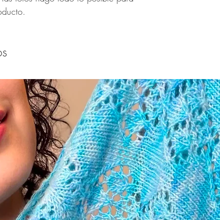
oducto.
os