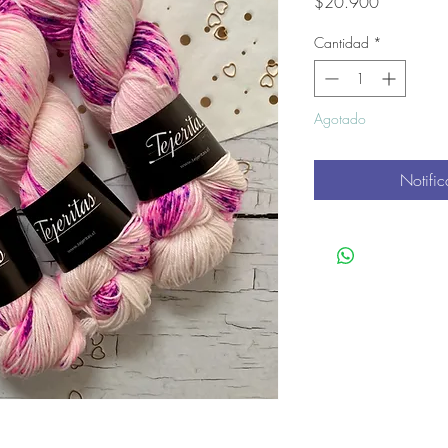
Precio
$20.900
Cantidad
*
Agotado
Notific