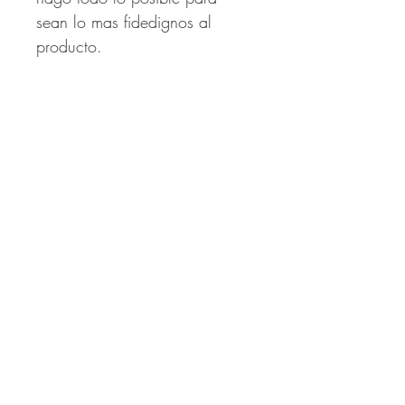
sean lo mas fidedignos al
producto.
Productos
relacionados
NUEVO!!!
NUEVO!!!