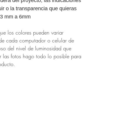
derá del proyecto, las indicaciones
ir o la transparencia que quieras
ox 3 mm a 6mm
ue los colores pueden variar
de cada computador o celular de
uso del nivel de luminosidad que
 las fotos hago todo lo posible para
oducto.