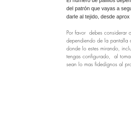
El numero de palillos depen
del patrón que vayas a segu
darle al tejido, desde apr
Por favor debes considerar q
dependiendo de la pantalla 
donde lo estes mirando, incl
tengas configurado, al tomar
sean lo mas fidedignos al pr