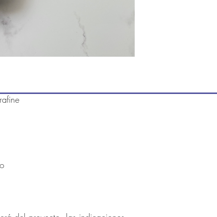
afine
no