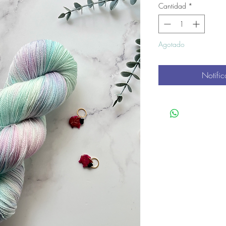
Cantidad
*
Agotado
Notific