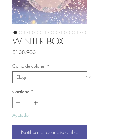
WINTER BOX
Precio
$108.900
Gama de colores
*
Cantidad
*
Agotado
Notificar al estar disponible