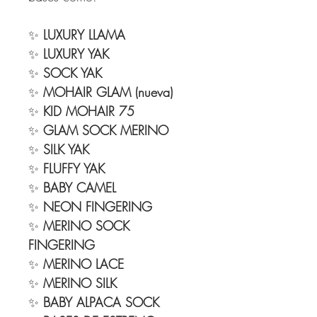
✨
LUXURY LLAMA
✨
LUXURY YAK
✨
SOCK YAK
✨
MOHAIR GLAM (nueva)
✨
KID MOHAIR 75
✨
GLAM SOCK MERINO
✨
SILK YAK
✨
FLUFFY YAK
✨
BABY CAMEL
✨
NEON FINGERING
✨
MERINO SOCK
FINGERING
✨
MERINO LACE
✨
MERINO SILK
✨
BABY ALPACA SOCK