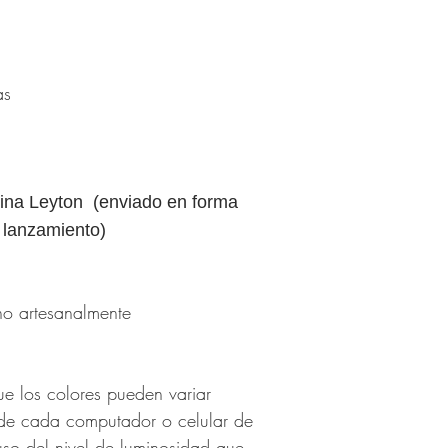
jas
ina Leyton (enviado en forma
l lanzamiento)
no artesanalmente
ue los colores pueden variar
de cada computador o celular de
uso del nivel de luminosidad que