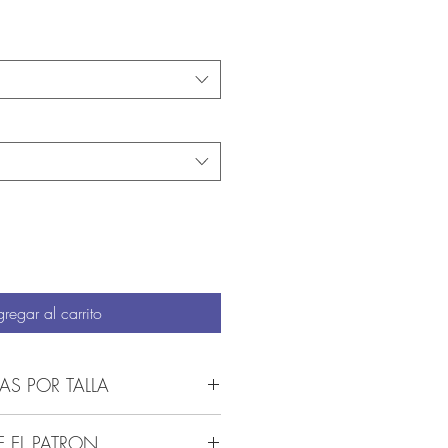
cio de oferta
regar al carrito
AS POR TALLA
incluye el kit de acuerdo a la talla
E EL PATRON