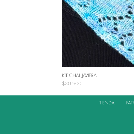
KIT CHAL JAVIERA
Precio
$30.900
TIENDA
PA