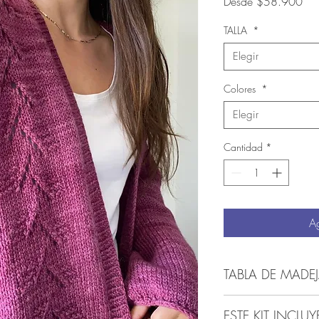
Pre
Desde
$58.900
TALLA
*
Elegir
Colores
*
Elegir
Cantidad
*
Ag
TABLA DE MADEJ
Numero de madejas que 
ESTE KIT INCLUY